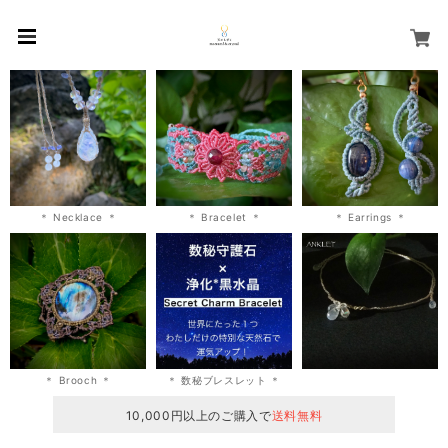
＊ Necklace ＊
＊ Bracelet ＊
＊ Earrings ＊
＊ Brooch ＊
＊ 数秘ブレスレット ＊
10,000円以上のご購入で
送料無料