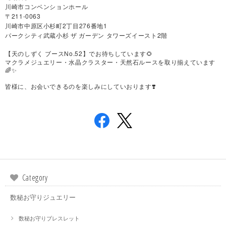
川崎市コンベンションホール
〒211-0063
川崎市中原区小杉町2丁目276番地1
パークシティ武蔵小杉 ザ ガーデン タワーズイースト2階
【天のしずく ブースNo.52】でお待ちしています🌻
マクラメジュエリー・水晶クラスター・天然石ルースを取り揃えています
🌈✨
皆様に、お会いできるのを楽しみにしていおります❣️
Category
数秘お守りジュエリー
数秘お守りブレスレット