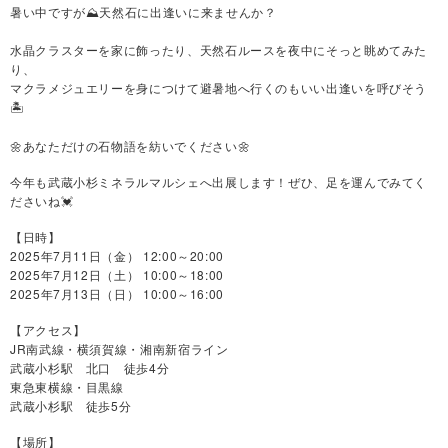
暑い中ですが⛰天然石に出逢いに来ませんか？
水晶クラスターを家に飾ったり、天然石ルースを夜中にそっと眺めてみた
り、
マクラメジュエリーを身につけて避暑地へ行くのもいい出逢いを呼びそう
🏝️
あなただけの石物語を紡いでください
🌼
🌼
今年も武蔵小杉ミネラルマルシェへ出展します！ぜひ、足を運んでみてく
ださいね💓
【日時】
2025年7月11日（金） 12:00～20:00
2025年7月12日（土） 10:00～18:00
2025年7月13日（日） 10:00～16:00
【アクセス】
JR南武線・横須賀線・湘南新宿ライン
武蔵小杉駅 北口 徒歩4分
東急東横線・目黒線
武蔵小杉駅 徒歩5分
【場所】