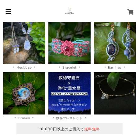
＊ Necklace ＊
＊ Bracelet ＊
＊ Earrings ＊
＊ Brooch ＊
＊ 数秘ブレスレット ＊
10,000円以上のご購入で
送料無料