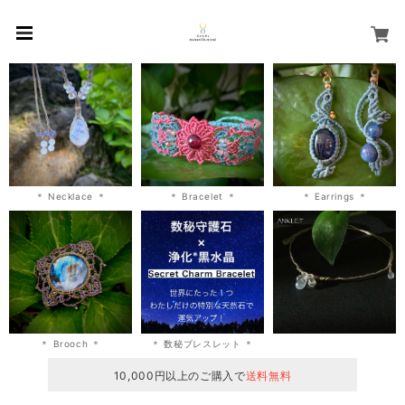
＊ Necklace ＊
＊ Bracelet ＊
＊ Earrings ＊
＊ Brooch ＊
＊ 数秘ブレスレット ＊
10,000円以上のご購入で
送料無料