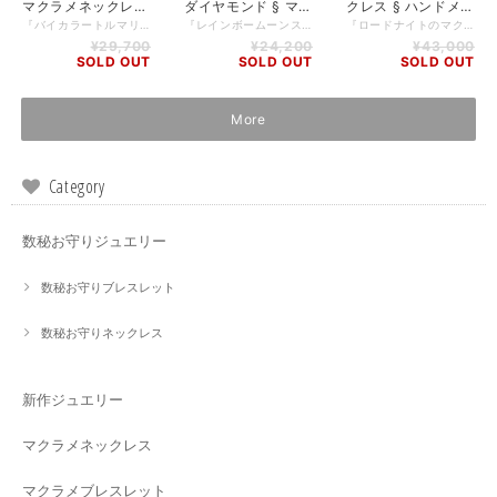
マクラメネックレス
ダイヤモンド § マ
クレス § ハンドメ
§ ハンドメイド § 天
クラメネックレス §
イド § 天のしずく
『バイカラートルマリン＆フローライト マクラメネックレス』 フローライトとバイカラートルマリンが織りなす美しい色合いは、まるで天空からの贈り物のようです。両サイドにはグリーンサファイアのカットビーズが散りばめられ、ハンドメイドならではの丁寧な編み込みが、ネックレス全体にエレガントさを加えています。 紐部分にはハーキマーダイヤモンドがキラリと輝き、エンド部分はピンクトルマリンとシルバーで留めています。 淡く、透き通ったジュエリーの輝きが、あなたを優しく包んでくれることでしょう。 小粒ながらも存在感のあるアイテムで、普段使いから特別な場面まで幅広く活躍してくれること間違いありません。 【使用している素材】 フローライト カットルース 1.5cm × 1.5cm バイカラートルマリン 1.2cm × 0.8cm グリーンサファイアカットビーズ マルチカラーサファイアカットビーズ ハーキマーダイヤモンド ピンクトルマリン＆シルバー （エンド部分） ロウビキ紐 Linhashita社製 紐の長さ全長 74cm （ハーキマー水晶の上から計測） 紐はスライド式になっており、長さ調節可能です。 ※PCやディスプレイ環境などにより、実物の色味と多少異なって見える場合がございますので何卒ご了承下さいませ。 ※天然石のため、自然のクラックや傷があることをご理解の上、お求めくださいませ。 ※天然石の特性を理解していただき、長くお使いいただくためには取り扱いにご注意ください。強い衝撃などにはご注意いただき、収納の際には他のアクセサリーとの摩擦を避けるようにしてください。
『レインボームーンストーンマクラメネックレス』 角度によって青く光る、厚みのあるレインボームーンストーンを、隙間を開けたシンプルな編み方で囲みました。 石の上部には、オフホワイトとカフェ・オ・レ色の糸に14kgfを配置して独自のデザインをほどこし、紐部分には、アクアマリンやハーキマーダイヤモンド、ローズクオーツなど贅沢な素材が融合されています。 美しい輝きを放つレインボームーンストーンと、パワフルなエネルギーを持つハーキマーダイヤモンドの組み合わせは、日常はもちろん、特別な日やイベントでもあなたの魅力を更に引き立ててくれることでしょう。 【使用している素材】 レインボームーンストーン 2.5cm × 1.9cm 14kgf アクアマリンボタンカットビーズ ハーキマーダイヤモンド ローズクオーツカットビーズ 0.8cm ディープローズクオーツ （エンド部分） ロウビキ紐 Linhashita社製 紐の長さ 74cm 紐はスライド式になっており、長さ調節可能です。 ※PCやディスプレイ環境などにより、実物の色味と多少異なって見える場合がございますので何卒ご了承下さいませ。 ※天然石のため、自然のクラックや傷があることをご理解の上、お求めくださいませ。
『ロードナイトのマクラメネックレス』 ロードナイトを柔らかな花びらに見立てて繊細に装飾されたマクラメネックレスです。 ギリシャ語でバラを意味する「rhodon」に由来して名付けられたロードナイトは、バラの花びらのように、美しく鮮やかな貴石です。友愛や、大きな愛を高めてくれると信じられているパワーストーンでもあります。 繊細な装飾が施されたこのネックレスは、あなたの首元を上品に彩り、日常使いから特別なシーンまで幅広く活躍します。 ロシアンロードナイトに14kgfのアクセント、エンドにはルビーカットビーズを贅沢に配し、朱色と赤の糸で編んだこのジュエリー。愛と情熱の赤のエネルギーをたっぷりと受け取って、心あたたかく、幸せに過ごしましょう。 【使用している素材】 ロシアンロードナイト 3.3cm × 2.4cm （見えている部分） 14kgf カットルビー 0.65cm（エンド部分） ロウビキ紐 Linhashita社製 紐の長さ 90cm 紐はスライド式になっており、長さ調節可能です。 ※PCやディスプレイ環境などにより、実物の色味と多少異なって見える場合がございますので何卒ご了承下さいませ。 ※天然石のため、自然のクラックや傷があることをご理解の上、お求めくださいませ。
のしずく
ハンドメイド § 天
¥29,700
¥24,200
¥43,000
のしずく
SOLD OUT
SOLD OUT
SOLD OUT
More
Category
数秘お守りジュエリー
数秘お守りブレスレット
数秘お守りネックレス
新作ジュエリー
マクラメネックレス
マクラメブレスレット