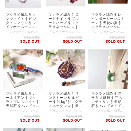
マクラメ編み § ク
マクラメ編み § ロ
マクラメ編み § レ
ンツァイト § ピン
ードナイト § ブル
インボームーンスト
クトルマリン § レ
ートパーズ § マク
ーン § 天使の翼 §
インボームーンスト
ラメネックレス §
マクラメネックレス
ーン § マクラメネ
天然石ジュエリー §
§ ハンドメイド § 天
『クンツァイト＆ピンクトルマリン＆レインボームーンストーン マクラメネックレス』 透明度が高く淡いピンク色のクンツァイト、深い愛らしい色のピンクトルマリン、神秘的な輝きのレインボームーンストーンが美しいハーモニーを奏でている、贅沢な組み合わせを楽しめる一点です。 オレンジ色のマンダリンガーネットとマルチカラートルマリンのビーズ、14kgfを、絶妙なバランスで配置し、シックな色の糸で結び合せました。 まるで芸術作品のように現れたこのジュエリー。身につけるあなたの魅力が加わり、より一層光り輝くでしょう。 ジュエリーのエンド部分は、レインボームーンストーンやハーキマーダイヤモンドをおつけしています。 【使用している素材】 クンツァイト 1.8cm × 1.5cm ピンクトルマリン 3ct 1.1cm × 0.6cm レインボームーンストーン 4ct 1.1cm × 0.9cm 14kgf マンダリンガーネットビーズ マルチカラートルマリンビーズ （エンド部分） レインボームーンストーン ホワイトトパーズ ハーキマーダイヤモンド ロウビキ紐 Linhashita社製 紐の長さ全長 74cm 紐はスライド式になっており、長さ調節可能です。 ※PCやディスプレイ環境などにより、実物の色味と多少異なって見える場合がございますので何卒ご了承下さいませ。 ※天然石のため、自然のクラックや傷があることをご理解の上、お求めくださいませ。 ※天然石は直射日光や水濡れにはご注意ください。 ※丈夫なロウ引き紐を使って編んでいますが、汗汚れが気になる時は、ぬるま湯で湿らせたタオルで軽く拭き取ることをおすすめします。
『 ロードナイトのマクラメネックレス 』 薔薇輝石とも呼ばれるロードナイトは、博愛の石として知られています。 まるでバラの花びらのような美しいロードナイトと、葉っぱをイメージさせるフリーな曲線で編まれた華やかなマクラメのデザイン。14kgf、ブルートパーズと、小さなルビーのビーズがアクセントに添えられています。 赤系の糸と金糸を使い、エンド部分にはパープルレッドのロードライトガーネットをお付けしました。 薔薇の花のように魅惑的で気品のある、可憐なジュエリーになっております。 このネックレスがあなたの日常に幸せな煌めきをもたらし、心豊かにしてくれることでしょう。 【使用している素材】 ロードナイト 2.5cm × 1.4cm （見えている部分） 14kgf ブルートパーズ ルビー ロードライトガーネット（エンド部分） ロウビキ紐 Linhashita社製 紐の長さ 74cm 紐はスライド式になっており、長さ調節可能です。 ※PCやディスプレイ環境などにより、実物の色味と多少異なって見える場合がございますので何卒ご了承下さいませ。 ※天然石のため、自然のクラックや傷があることをご理解の上、お求めくださいませ。 ※丈夫なロウ引き紐を使って編んでいますが、汗汚れが気になる時は、ぬるま湯で湿らせたタオルで軽く拭き取ることをおすすめします。
『レインボームーンストーン 翼 ネックレス』 天使のような羽をもつ、神秘的な煌きのレインボームーンストーンのジュエリーです。 身につけるだけで女性らしさと個性が引き立つエレガントなネックレスです。普段使いはもちろん、パーティーやイベントなどの華やかなシーンにもぴったりです。 糸の色はオフホワイトをベースに、金を一部混ぜて編みました。 翼には、オレンジ色に光るマンダリンガーネットと虹色のエチオピアンオパールのビーズ、しずく型のレインボームーンストーンが、絶妙なバランスで、繊細に散りばめられています。 紐部分にはリビアングラスの細石、エンド部分にはサンストーンとカンチェンジェンガ産のヒマラヤ水晶が配置されています。 月光を思わせるミステリアスなレインボームーンストーンを身に纏い、月のエネルギーとチューニングして、あなたの魅力を一層高めてください。 【使用している素材】 レインボームーンストーンのルース 1.8cm × 1.2cm （見えている部分） レインボームーンストーンドロップ型ビーズ エチオピアンオパール マンダリンガーネット リビアングラス細石 サンストーン・14kgf・カンチェンジュンガ産ヒマラヤ水晶（エンド部分） ロウビキ紐 Linhashita社製 紐の長さ 翼の端から35cm（片方） 紐はスライド式になっており、長さ調節可能です。 ※PCやディスプレイ環境などにより、実物の色味と多少異なって見える場合がございますので何卒ご了承下さいませ。 ※天然石のため、自然のクラックや傷があることをご理解の上、お求めくださいませ。 ※丈夫なロウ引き紐を使って編んでいますが、汗汚れが気になる時は、ぬるま湯で湿らせたタオルで軽く拭き取ることをおすすめします。
ックレス § 天のし
ハンドメイド § 天
のしずく
¥49,500
¥40,700
¥31,900
ずく
のしずく
SOLD OUT
SOLD OUT
SOLD OUT
マクラメ編み § カ
マクラメ編み § サ
マクラメ編み § 勾
ーネリアン § マク
ンストーン＆ ルビ
玉 § 大麻紐 § アベ
ラメブレスレット §
ー § 14kgf § マクラ
ンチュリン § 天然
天然石 § ハンドメ
メネックレス § 天
石 § ハンドメイド §
イド § 天のしずく
然石 § ハンドメイ
天のしずく § 送料
『 カーネリアン マクラメブレスレット 』 オレンジ色のカーネリアンに合わせて、ロードライトガーネットやブルーアパタイト、14kgfを贅沢に使用し、３色の糸で雅なデザインをほどこしたアシンメトリーなマクラメブレスレットです。 お手元に遊び心ある天然石ブレスレットを身に纏ってみてはいかがでしょうか。日々の生活がさらに豊かに彩られることでしょう。 【使用している石とパーツ】 カーネリアン 1.3cm ＊ 1.0cm ブルーアパタイト ロードライトガーネット ガーネット アマゾナイト プレナイト 14kgf 紐：ロウビキ紐（Linhasita社） 紐はスライド式で長さ調節ができます。 ※ お使いのPCやディスプレイ環境などにより、実際の色味と多少異なって見える場合がございますので何卒ご了承下さいませ。 ※天然石のため、自然のクラックや傷があることをご理解の上、お求めくださいませ。 ※丈夫なロウ引き紐を使って編んでいますが、汗汚れが気になる時は、ぬるま湯で湿らせたタオルで軽く拭き取ることをおすすめします。
『 サンストーン マクラメネックレス 』 太陽を象徴するサンストーンに独創的なデザインをほどこしたマクラメネックレスです。サンストーンの周りには14kgfとオパールのビーズが揺らめき、上には高品質なルビーをお付けしました。 手作りの温かみのあるこちらのアイテム、シンプルなファッションに身につけるだけで、更にあなたの魅力を引き出してくれるでしょう。 【使用しているもの】 サンストーン ルビー 14kgf エチオピアンオパール 背守り：サンストーン ・ガーネット・メタル 紐：ロウビキ紐（Linhasita社） 紐の長さ：90cm 紐はスライド式で長さ調節ができます。 ※PCやディスプレイ環境などにより、実物の色味と多少異なって見える場合がございますので何卒ご了承下さいませ。 ※天然石のため、自然のクラックや傷があることをご理解の上、お求めくださいませ。 ※丈夫なロウ引き紐を使って編んでいますが、汗汚れが気になる時は、ぬるま湯で湿らせたタオルで軽く拭き取ることをおすすめします。
『マクラメ編み 勾玉ネックレス』 大麻紐を使用したマクラメ編みの勾玉ネックレスです。天然石アベンチュリンは、心を癒す効果があり、持つ人に安らぎとポジティブなエネルギーを与えてくれると言われています。この美しい石を身につけることで、毎日をもっと豊かに彩りましょう。 勾玉の形には、古来より幸運を呼び寄せる力があるとされ、優雅なデザインはカジュアルからフォーマルまで幅広いシーンでお使いいただけます。また、大麻紐の温かみを感じながら、自然素材の良さをお楽しみください。 ＜使用している素材＞ アベンチュリン 3.3 × 1.5 cm ヘンプ（大麻）紐 ロウ引き紐 ネックレスの長さは調節可能で、あなたのスタイルに合わせてお使いいただけます。ハンドメイドならではの温もりを感じて、特別なひとときをお楽しみください。送料は無料ですので、全国どこでもお気軽にお求めいただけます！ ※PCやディスプレイ環境などにより、実物の色味と多少異なって見える場合がございますので何卒ご了承下さいませ。 ※天然石のため、自然のクラックや傷があることをご理解の上、お求めくださいませ。
ド § 天のしずく
無料
¥15,400
¥20,900
¥24,200
SOLD OUT
SOLD OUT
SOLD OUT