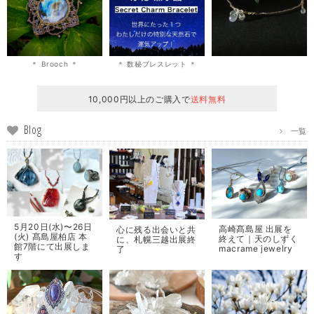
＊ Brooch ＊
＊ 数秘ブレスレット ＊
10,000円以上のご購入で
送料無料
Blog
一覧
5月20日(水)〜26日
高崎髙島屋 出展を
心に残る出会いと共
(火) 髙島屋柏店 本
終えて｜天のしずく
に、札幌三越出展終
館7階にて出展しま
macrame jewelry
了
す