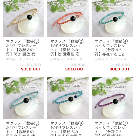
マクラメ 『数秘③
マクラメ 『数秘②
マクラメ 『数秘④
お守りブレスレッ
お守りブレスレッ
お守りブレスレッ
ト』 【数秘３の
ト』 【数秘２の
ト』 【数秘４の
質】閃き 開放 歓喜
質】陰 受容性 応答
質】存在すること
創造性 表現 祝福 無
流れること 協調 親
信頼 受け入れる 基
黒水晶（モリオン）＆シトリンのお守りブレスレットです。 透明な水晶に比べ魔除けの力が強いといわれる黒水晶（モリオン）は、その強力なパワーとクールで美しい佇まいが魅力です。あらゆるタイプのマイナスエネルギーから持ち主を強力に守ってくれる石なので、エネルギー的な干渉を受けやすい方は、この石を身に付けると楽になるかもしれません。黒水晶は年々産出量が減少し現在では希少な石です。 シトリンは、数秘３に対応する石で、生命エネルギーを強めるお守りになります✨ 【数秘術の軌道数の出し方】 生年月日を全て足して、１桁になった数字です。 1984年9月17日生まれの方は 1+9+8+4+9+1+7=39 3+9=12 1+2=3 起動数は、３です。 モリオン（サイズ10mm） シトリン シルバー 水晶 Linhasita社ワックスコード 紐は、スライド式で長さ調節ができます。 ＊このブレスレットに、相性が良さそう！と、ピンときた方は、今必要な石かもしれませんので、数秘にこだわらずにお選び頂くこともできます^_^ ＊写真のセレナイト（ベースの白い石）は商品には含まれません。 ご注文頂いてからの製作となりますので、発送まで５営業日程かかりますこと、ご了承くださいませ。シルバーのビーズは入荷により多少カットに違いがある場合がありますが雰囲気は変わりませんので、ご了承の上ご購入くださいませ。
黒水晶（モリオン）＆サンストーンのお守りブレスレットです。 透明な水晶に比べ魔除けの力が強いといわれる黒水晶（モリオン）は、その強力なパワーとクールで美しい佇まいが魅力です。あらゆるタイプのマイナスエネルギーから持ち主を強力に守ってくれる石なので、エネルギー的な干渉を受けやすい方は、この石を身に付けると楽になるかもしれません。黒水晶は年々産出量が減少し現在では希少な石です。 サンストーンは、数秘２に対応する石で、生命エネルギーを強めるお守りになります✨ 【数秘術の軌道数の出し方】 生年月日を全て足して、１桁になった数字です。 1983年9月17日生まれの方は 1+9+8+3+9+1+7=38 3+8=11 1+1=2 起動数は、２です。 モリオン（サイズ10mm） サンストーン シルバー 水晶 Linhasita社ワックスコード 紐は、スライド式で長さ調節ができます。 ＊このブレスレットに、相性が良さそう！と、ピンときた方は、今必要な石かもしれませんので、数秘にこだわらずにお選び頂くこともできます^_^ ＊写真のセレナイト（ベースの白い石）は商品には含まれません。 ご注文頂いてからの製作となりますので、発送まで５営業日程かかりますこと、ご了承くださいませ。シルバーのビーズは入荷により多少カットに違いがある場合がありますが雰囲気は変わりませんので、ご了承の上ご購入くださいませ。
黒水晶（モリオン）＆アパタイトのお守りブレスレットです。 透明な水晶に比べ魔除けの力が強いといわれる黒水晶（モリオン）は、その強力なパワーとクールで美しい佇まいが魅力です。あらゆるタイプのマイナスエネルギーから持ち主を強力に守ってくれる石なので、エネルギー的な干渉を受けやすい方は、この石を身に付けると楽になるかもしれません。黒水晶は年々産出量が減少し現在では希少な石です。 アパタイトは、数秘４に対応する石で、生命エネルギーを強めるお守りになります✨ 【数秘術の軌道数の出し方】 生年月日を全て足して、１桁になった数字です。 1985年9月17日生まれの方は 1+9+8+5+9+1+7=40 4+0=4 起動数は、４です。 モリオン（サイズ10mm） アパタイト シルバー 水晶 Linhasita社ワックスコード 紐は、スライド式で長さ調節ができます。 ＊このブレスレットに、相性が良さそう！と、ピンときた方は、今必要な石かもしれませんので、数秘にこだわらずにお選び頂くこともできます^_^ ＊写真のセレナイト（ベースの白い石）は商品には含まれません。 ご注文頂いてからの製作となりますので、発送まで５営業日程かかりますこと、ご了承くださいませ。シルバーのビーズは入荷により多少カットに違いがある場合がありますが雰囲気は変わりませんので、ご了承の上ご購入くださいませ。
邪気さ ＊ 黒水晶
愛 知恵 ＊ 黒水晶
盤 現実 実現性 ＊ 黒
¥8,800
¥8,800
¥8,800
（魔除け） ＆ シト
（魔除け） ＆ サン
水晶（魔除け） ＆
SOLD OUT
SOLD OUT
SOLD OUT
リン ＊ 高品質天然
ストーン ＊ 高品質
アパタイト ＊ 高品
石
天然石
質天然石
マクラメ 『数秘⑤
マクラメ 『数秘⑥
マクラメ 『数秘⑦
お守りブレスレッ
お守りブレスレッ
お守りブレスレッ
ト』 【数秘５の
ト』 【数秘６の
ト』 【数秘７の
質】自由 進歩 活動
質】無条件の愛 美
質】瞑想 精神性 叡