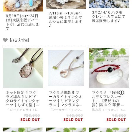
3/12,14,16 ハクモ
7/11(Fri)〜13(Sun)
9月18日(木)〜24日
クレン・カフェにて
武蔵小杉ミネラルマ
(水)大阪京阪デパー
展示販売します♪
ルシェに出展します
ト守口店に出店しま
♪
す
New Arrival
ネット限定 § マク
マクラメ編み § マ
マクラメ 『数秘①
ラメ編み § レピド
ーカサイトインクオ
お守りブレスレッ
クロサイトインクォ
ーツ § リビアング
ト』 【数秘１の
ーツ § しずく型 §
ラス § マクラメネ
質】陽 自立 革新 新
マクラメペンダント
ックレス § ハンド
しい始まり 個人と
『 レピドクロサイトinクォーツのマクラメネックレス 』 澄んだ水の中に、赤や銀の星屑が舞うように。 レピドクロサイトインクォーツが放つ光は、静けさの中に息づく情熱を映します。 柔らかな色の糸で包み、心の奥のきらめきをそっと呼び覚ますペンダントです。 ー 天のしずく macrame jewelry ー 天から降る光を宿し、大地の懐で静かに育まれた天然石。 そのひとしずくを胸に添えるとき、心の奥に、やさしい祈りが灯ます。 ーーーーーーーーーーーーーーーー 【使用している素材】 レピドクロサイトinクォーツ（インド産）2.5cm × 1.6cm 14kgf （エンド部分） スーパーセブンエレスチャルアメジスト（丸玉） （紐） ロウビキ紐 Linhashita社製 紐の長さ 75cm 紐はスライド式になっており、長さ調節可能です。 ※PCやディスプレイ環境などにより、実物の色味と多少異なって見える場合がございますので何卒ご了承下さいませ。 ※天然石のため、自然のクラックや傷があることをご理解の上、お求めくださいませ。
『マーカサイトインクォーツ マクラメネックレス』 花びらが散りばめられたような、色とりどりの内包物を宿した マーカサイトインクォーツのネックレス。 涼しげでありながら、やわらかさが伝わってきます。 ペンダントヘッドの上部にはリビアングラスとブラックサンストーン。 エジプトのリビア砂漠で採れるリビアングラスは、隕石の衝突時の 衝撃と高熱によって生まれたという希少な天然ガラスです。 淡い色の糸とマッチして、軽やかな仕上がりになりました。 エンド部分のペリドットは、暗い場所でも明るい光を放つという、 鮮やかな黄緑色です。 ひとつのアクセサリーに壮大な世界が込められたマクラメジュエリー。 ぜひ出遭って、味わって、共に歩んでみてください♡ 【使用している素材】 マーカサイトインクオーツ 2.5cm × 1.8cm リビアングラス 細石 ブラックサンストーン 0.7cm 14kgf ペリドット（エンド部分） ロウビキ紐 Linhashita社製 紐の長さ（片方）33cm＊ブラックサンストーンの上から計測 紐はスライド式になっており、長さ調節可能です。 ※PCやディスプレイ環境などにより、実物の色味と多少異なって見える場合がございますので何卒ご了承下さいませ。 ※天然石のため、自然のクラックや傷があることをご理解の上、お求めくださいませ。 ※丈夫なロウ引き紐を使って編んでいますが、汗汚れが気になる時は、ぬるま湯で湿らせたタオルで軽く拭き取ることをおすすめします。
黒水晶（モリオン）＆ロードライトガーネットのお守りブレスレットです。 透明な水晶に比べ魔除けの力が強いといわれる黒水晶（モリオン）は、その強力なパワーとクールで美しい佇まいが魅力です。あらゆるタイプのマイナスエネルギーから持ち主を強力に守ってくれる石なので、エネルギー的な干渉を受けやすい方は、この石を身に付けると楽になるかもしれません。 黒水晶は年々産出量が減少し現在では希少な石です。 ロードライトガーネットは、数秘１に対応する石で、生命エネルギーを強めるお守りになります✨ 【数秘術の軌道数の出し方】 生年月日を全て足して、１桁になった数字です。 1982年9月17日生まれの方は 1+9+8+2+9+1+7=37 3+7=10 1+0=1 起動数は、１です。 モリオン（サイズ10mm） ロードライトガーネット シルバー 水晶 Linhasita社ワックスコード 紐は、スライド式で長さ調節ができます。 ＊このブレスレットに、相性が良さそう！と、ピンときた方は、今必要な石かもしれませんので、数秘にこだわらずにお選び頂くこともできます^_^ ＊写真のセレナイト（ベースの白い石）は商品には含まれません。 ご注文頂いてからの製作となりますので、発送まで５営業日程かかりますこと、ご了承くださいませ。シルバーのビーズは入荷により多少カットに違いがある場合がありますが雰囲気は変わりませんので、ご了承の上ご購入くださいませ。
§ ハンドメイド § 天
メイド § 天のしず
してある 独創性 ＊
¥28,600
¥43,000
¥8,800
のしずく
く
黒水晶（魔除け）
SOLD OUT
SOLD OUT
SOLD OUT
＆ ロードライトガ
ーネット ＊ 高品質
天然石