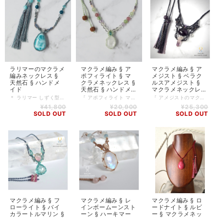
ラリマーのマクラメ
マクラメ編み § ア
マクラメ編み § ア
編みネックレス §
ポフィライト § マ
メジスト § ベラク
天然石 § ハンドメ
クラメネックレス §
ルスアメジスト §
イド
天然石 § ハンドメ
マクラメネックレス
イド § 天のしずく
§ ハンドメイド § 天
＊ ラリマー しずく型マクラメネックレス ＊ 白波の立つ海のような模様が美しい、しずく型のラリマーのマクラメネックレス。 上に合わせたハーキマーダイヤモンドが周囲にある光を集めています。 さらに紐部分に濃淡合わせたブルーアパタイトと、ヒマラヤ水晶を添え、エンド装飾にも美しいラリマーの丸玉をお付けしています。 ラリマーは、ドミニカ共和国で産出される「カリブ海の宝石』と言われる天然石で、世界三大ヒーリングストーンのひとつとしても知られています。 このラリマーにヒマラヤ水晶などを合わせて、広く深い海から高い山まで、この地球全てを包み込むようなイメージで作られた優しいオーラいっぱいのネックレスです。 ひと目ひと目丁寧に編まれたハンドメイドの、とても存在感のある一品、ご自分へのプレゼントに最適です。 【使用しているもの】 ラリマー 3.8cm ＊ 2.2cm ハーキマーダイヤモンド カンチェンジュンガ産ヒマラヤ水晶 ブルーアパタイト 丸玉 ブルーアパタイト ボタン型 背守り：ラリマー 紐：ロウビキ紐（Linhasita社） 紐の長さ：約88cm 紐はスライド式で長さ調節ができます。 ※PCやディスプレイ環境などにより、実物の色味と多少異なって見える場合がございますので何卒ご了承下さいませ。天然石のため、自然のクラックや傷があることがありますことをご理解の上、お求めくださいませ。
『 アポフィライト マクラメネックレス 』 「天使の石」とも呼ばれるアポフィライトを使用したマクラメ編みのネックレスです。 アポフィライトは、硬度の低さからアクセサリーとして加工されることは稀ですが、今回は希少なルースが手に入り、マクラメ編みをほどこしました。アポフィライト独特の輝きは、太陽の光を受けるとキラキラ輝いてとても美しく、身につけるだけで、気分も明るくなりそうです。 上にはブルーアパタイト、紐にはミックスカラートルマリンやヒマラヤ水晶など美しい石を組み合わせエレガントな雰囲気に、そしてエンド部分は金剛菩提樹をお付けして落ち着いた仕上がりとなっています。 アポフィライトは直観力や洞察力を高める石と言われ、精神レベルをより高い状態に導く力があるとされています。 ハンドメイドで丁寧に作られたマクラメネックレス、自分用はもちろん、大切な人への贈り物にもぴったりです。 【使用しているもの】 アポフィライト 2.1cm ＊ 1.6cm ブルーアパタイト カンチェンジュンガ産ヒマラヤ水晶 ラベンダーアメジスト ミックスカラートルマリン グリーンアメジスト ボタンカット 背守り：金剛菩提樹 紐：ロウビキ紐（Linhasita社） 紐の長さ：約78cm 紐はスライド式で長さ調節ができます。 ※ お使いのPCやディスプレイ環境などにより、実際の色味と多少異なって見える場合がございますので何卒ご了承下さいませ。 ※天然石のため、自然のクラックや傷があることをご理解の上、お求めくださいませ。 ※丈夫なロウ引き紐を使って編んでいますが、汗汚れが気になる時は、ぬるま湯で湿らせたタオルで軽く拭き取ってください。 ※天然石をぶつけたり衝撃を与えないよう、お取り扱いにご注意ください。 ※アポフィライトはへきかい性があるため、表面が剥がれる可能性があることをご了承ください。
『 アメジストのマクラメネックレス 』 オーバルのアメジストを中心に、下にベラクルスアメジスト、上にボタン型アメジストのカットビーズ、左右にレインボームーンストーンのしずくと、３箇所に14ｋｇｆを配置しました。 エンド部分にも丸いアメジストのカットビーズを使い、金糸混じりのフサをお付けしています。 ベラクルスアメジストはメキシコのベラクルス州で採れる、ポイントが細長く、透明度が高いことで知られる貴重な宝石です。 淡いパープルからクリアーに至るグラデーションの美しさに思わず目を見張り、ユニークな形に自然の力を思い起こす、そんな心持ちのする石を使いました。 糸の色はブラックっぽいインディゴブルーで、シックな統一感を出しています。 紫の高貴なエネルギーが詰まった、とっておきのジュエリーです。 【使用している素材】 アメジストルース 1.6 cm × 2.1 cm ベラクルスアメジストポイント 2.3cm アメジスト ボタンカットビーズ しずく型レインボームーンストーン 14kgf カンチェンジュンガ産ヒマラヤ水晶（エンド部分） ロウビキ紐 Linhashita社製 紐の長さ 77 cm 紐はスライド式になっており、長さ調節可能です。 ※PCやディスプレイ環境などにより、実物の色味と多少異なって見える場合がございますので何卒ご了承下さいませ。 ※天然石のため、自然のクラックや傷があることをご理解の上、お求めくださいませ。
のしずく
¥41,800
¥20,900
¥25,300
SOLD OUT
SOLD OUT
SOLD OUT
マクラメ編み § フ
マクラメ編み § レ
マクラメ編み § ロ
ローライト § バイ
インボームーンスト
ードナイト § ルビ
カラートルマリン §
ーン § ハーキマー
ー § マクラメネッ